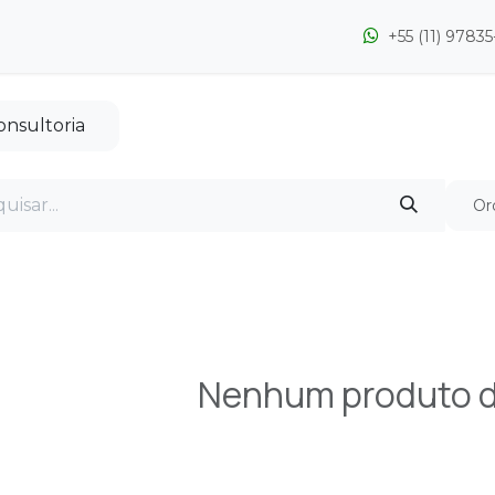
Postagens
Ebooks
Entre em contato
Oportunida
+55 (11) 9783
onsultoria
Or
Nenhum produto d