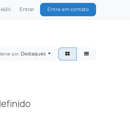
des de emprego
Entrar
Entre em contato
5-6630
Destaques
denar por:
efinido